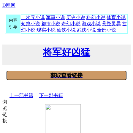
D网网
二次元小说
军事小说
历史小说
科幻小说
体育小说
内容
短篇小说
都市小说
奇幻小说
游戏小说
悬疑灵异
玄
引导
幻小说
现实小说
仙侠小说
武侠小说
全部小说
将军好凶猛
获取查看链接
上一部书籍
下一部书籍
浏
览
链
接