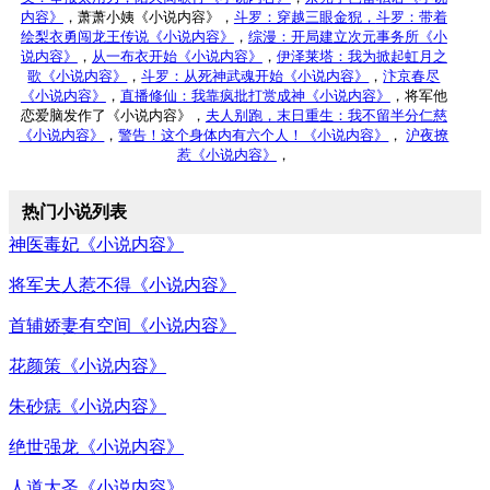
内容》
，萧萧小姨《小说内容》，
斗罗：穿越三眼金猊，
斗罗：带着
绘梨衣勇闯龙王传说《小说内容》
，
综漫：开局建立次元事务所《小
说内容》
，
从一布衣开始《小说内容》
，
伊泽莱塔：我为掀起虹月之
歌《小说内容》
，
斗罗：从死神武魂开始《小说内容》
，
汴京春尽
《小说内容》
，
直播修仙：我靠疯批打赏成神《小说内容》
，将军他
恋爱脑发作了《小说内容》，
夫人别跑，
末日重生：我不留半分仁慈
《小说内容》
，
警告！这个身体内有六个人！《小说内容》
，
沪夜撩
惹《小说内容》
，
热门小说列表
神医毒妃《小说内容》
将军夫人惹不得《小说内容》
首辅娇妻有空间《小说内容》
花颜策《小说内容》
朱砂痣《小说内容》
绝世强龙《小说内容》
人道大圣《小说内容》