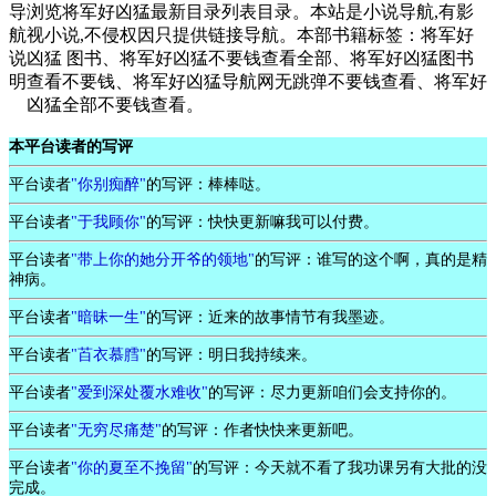
导
浏览将军好凶猛最新目录列表目录。本站是小说导航,有影
航
视小说,不侵权因只提供链接导航。本部书籍标签：将军好
说
凶猛 图书、将军好凶猛不要钱查看全部、将军好凶猛图书
明
查看不要钱、将军好凶猛导航网无跳弹不要钱查看、将军好
凶猛全部不要钱查看。
本平台读者的写评
平台读者
"你别痴醉"
的写评：棒棒哒。
平台读者
"于我顾你"
的写评：快快更新嘛我可以付费。
平台读者
"带上你的她分开爷的领地"
的写评：谁写的这个啊，真的是精
神病。
平台读者
"暗昧一生"
的写评：近来的故事情节有我墨迹。
平台读者
"苩衣慕膤"
的写评：明日我持续来。
平台读者
"爱到深处覆水难收"
的写评：尽力更新咱们会支持你的。
平台读者
"无穷尽痛楚"
的写评：作者快快来更新吧。
平台读者
"你的夏至不挽留"
的写评：今天就不看了我功课另有大批的没
完成。