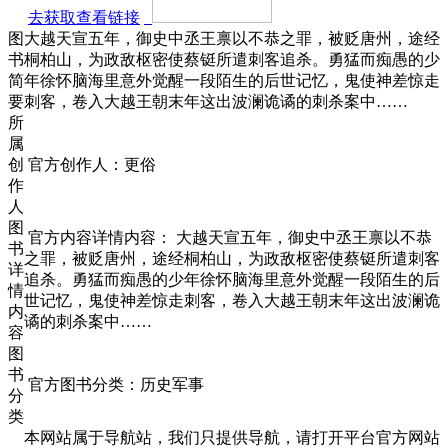
去获取查看链接
图
大越天宣五年，御史中丞王禀以不恭之罪，被贬唐州，途经
书
桐柏山，为政敌枢密使蔡铤所遣刺客追杀。勇猛而痴愚的少
简
年徐怀脑海里意外觉醒一段陌生的后世记忆，鬼使神差惊走
要
刺客，卷入大越王朝末年这出波澜诡谲的刺杀案中……
所
属
创
官方创作人：更俗
作
人
图
官方内容详情内容： 大越天宣五年，御史中丞王禀以不恭
书
之罪，被贬唐州，途经桐柏山，为政敌枢密使蔡铤所遣刺客
详
追杀。勇猛而痴愚的少年徐怀脑海里意外觉醒一段陌生的后
情
世记忆，鬼使神差惊走刺客，卷入大越王朝末年这出波澜诡
内
谲的刺杀案中……
容
图
书
官方图书分类：历史军事
分
类
本网站属于导航站，我们只提供导航，请打开平台官方网站