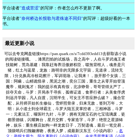
平台读者
"造成苦涩"
的写评：作者怎么咋不更新了啊。
平台读者
"奈何桥边长恨歌与君殊途不同归"
的写评：超级好看的一本
书。
最近更新小说
可以去夸克网盘链接https://pan.quark.cn/s/7cdd393edd13去获取该小说
的阅读链接哦。 ，漆黑烈焰的试炼场，吾之高中，人在斗罗武魂王者
技能树，荒岛基建：我靠赶海养活傲娇权臣，噬煞背棺人，魂兽是只
猪，红土与蓝星，龙族：路明非的无限多元宇宙，见道录，流转无
限，1分兑换高冷校花擦汗，军训现场，让我来！，放开那个女孩，三
国：阿瞒，山精诡怪录，黑泥之潮，奕分三国，重生之从零开始登顶
魔帝，规则鬼才：我的提示有真有假，北凉铮骨，哥哥管得太严了，
掠夺天命，斗罗：开局杀千寻疾，孤锋证道，食界行者：从美食俘虏
到远月学园，凡人自渡，沉明半生，可女主不答应肿么破？，撮合官
配，从符师开始长生修仙，雪烬照骨录，归来无敌，签到万年，大
明：从小道士到全球霸主，斗罗大陆五灵掌控者，三相神器，斗罗
一：元素法王，哑医叶九针，斗罗：拥有无限宝石的七宝琉璃废，瓷
都景德镇，闪耀舞台，星月交辉，专家造字，斗罗：绝世之星源铸
神，娱乐：重生横店如狗一样龙套日子，万契遗魂，最后一笔交易，
顶级哨兵们觊觎缠吻，夜夜入梦，成最新汉东王《小说内容》，
名
义：举报太用力，
陌久离歌行《小说内容》
，
余光予芭蕾私语《小说